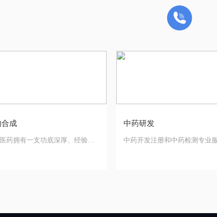
物合成
中药研发
医药拥有一支功底深厚、经验丰
中药开发注册和中药检测专业
有机合成与药物化学团队
一站式服务平台