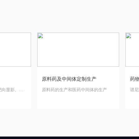
原料药及中间体定制生产
药
靶向显影、抗
原料药的生产和医药中间体的生产
谱尼
代替肠溶包衣
富的
如口腔喷雾与
贴给药