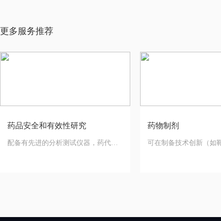
更多服务推荐
药品安全和有效性研究
药物制剂
配备有先进的分析测试仪器，药代和
可在制备技术创新（如
代谢团队具有实验经验丰富的化学药
体包涂支架、碳酸氢钠
物
等）；给药途径创新（
粉末吸入、口腔黏膜粘