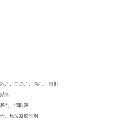
散片、口崩片、滴丸 、膜剂
贴膏
肠剂、滴眼液
体、原位凝胶制剂