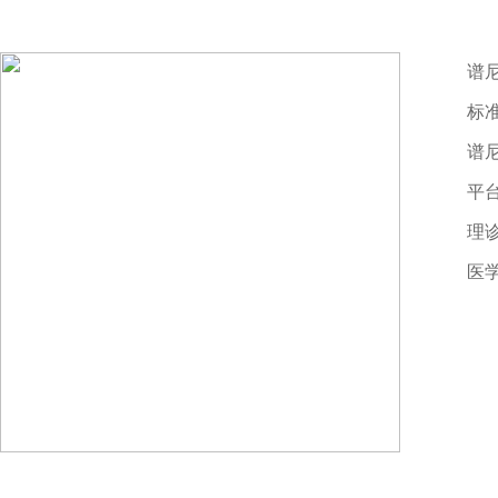
谱
标
谱
平
理
医