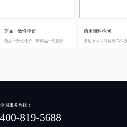
药品一致性评价
药用辅料检测
药品一致性评价，即药品一致性研究，就是仿制药必须和原研药“管理一致性、中间过程一致性、质量标准一致性等全过程一致”的高标准要求 ，仿制药在解决医药短缺问题方面扮演着重要的角色。药品一致性评价有着重要的现实意义，一是有利于提高药品的有效性。
全国服务热线：
400-819-5688