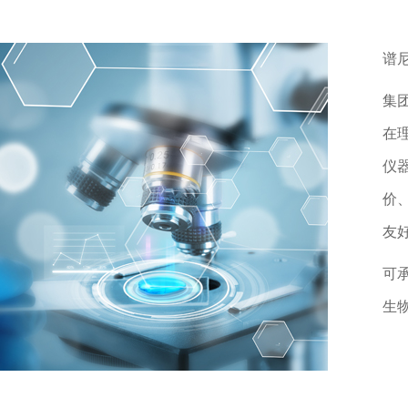
谱
集
在理
仪
价
友
可
生