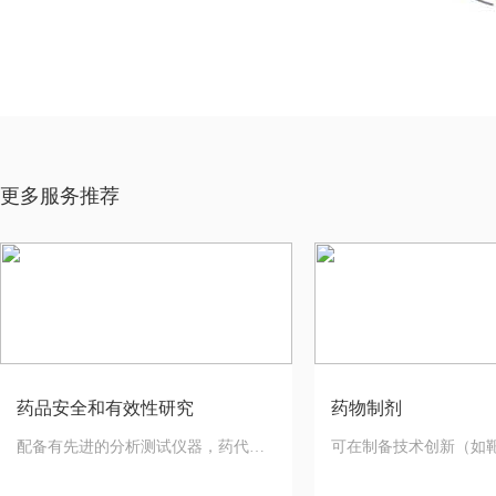
更多服务推荐
药品安全和有效性研究
药物制剂
配备有先进的分析测试仪器，药代和
可在制备技术创新（如
代谢团队具有实验经验丰富的化学药
体包涂支架、碳酸氢钠
物
等）；给药途径创新（