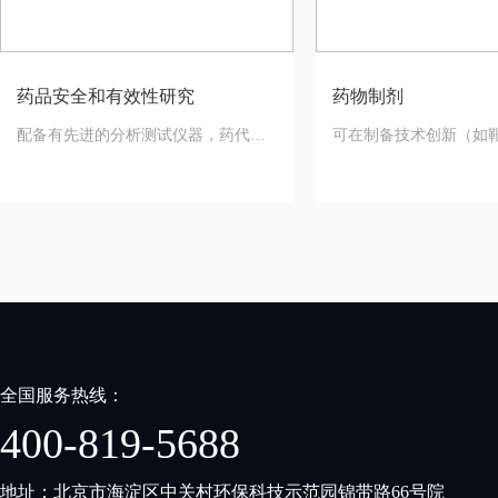
药品安全和有效性研究
药物制剂
配备有先进的分析测试仪器，药代和
可在制备技术创新（如
代谢团队具有实验经验丰富的化学药
体包涂支架、碳酸氢钠
物
等）；给药途径创新（
粉末吸入、口腔黏膜粘
全国服务热线：
400-819-5688
地址：北京市海淀区中关村环保科技示范园锦带路66号院